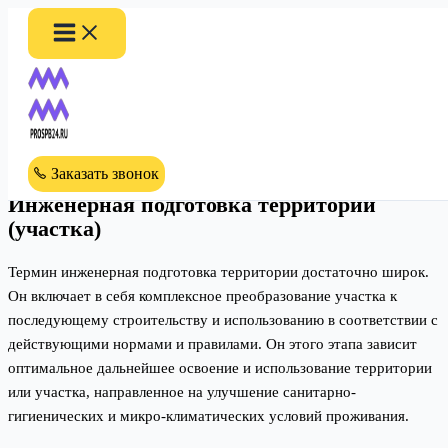
Перейти
к
содержимому
PROSPB24.RU
>
Инженерная подготовка территории
Инженерная подготовка
территории
Заказать звонок
Инженерная подготовка территории
(участка)
Термин инженерная подготовка территории достаточно широк.
Он включает в себя комплексное преобразование участка к
последующему строительству и использованию в соответствии с
действующими нормами и правилами. Он этого этапа зависит
оптимальное дальнейшее освоение и использование территории
или участка, направленное на улучшение
санитарно-
гигиенических и микро-климатических условий
проживания.