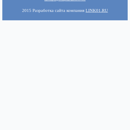
2015 Разработка сайта компания
LINK01.RU
Консультация
Имя: (не обязательно)
Телефон: (обязательно)
Отправляя данную форму Вы
соглашаетесь с
политикой
конфиденциальности
на обработку
персональных данных.