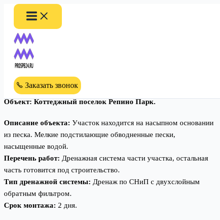
Перейти
к
содержимому
PROSPB24.RU
>
Объекты
>
Дренаж участка КП Репино Парк
Дренаж участка КП Репино
Парк
Заказать звонок
Объект: Коттеджный поселок Репино Парк.
Описание объекта:
Участок находится на насыпном основании
из песка. Мелкие подстилающие обводненные пески,
насыщенные водой.
Перечень работ:
Дренажная система части участка, остальная
часть готовится под строительство.
Тип дренажной системы:
Дренаж по СНиП с двухслойным
обратным фильтром.
Срок монтажа:
2 дня.